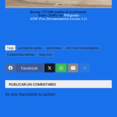
Boeing 727-200 similar al accidentado
Autor: JetPix via
Wikipedia
(GNU Free Documentation License 1.2)
Tags
accidente aereo
aerolineas
Air Crash Investigation
Catastrofes Aéreas
May Day
Facebook
PUBLICAR UN COMENTARIO
Es muy importante tu opinion