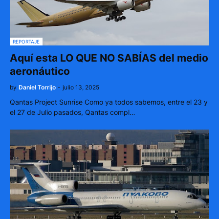
REPORTAJE
Aquí esta LO QUE NO SABÍAS del medio
aeronáutico
by
Daniel Torrijo
-
julio 13, 2025
Qantas Project Sunrise Como ya todos sabemos, entre el 23 y
el 27 de Julio pasados, Qantas compl…