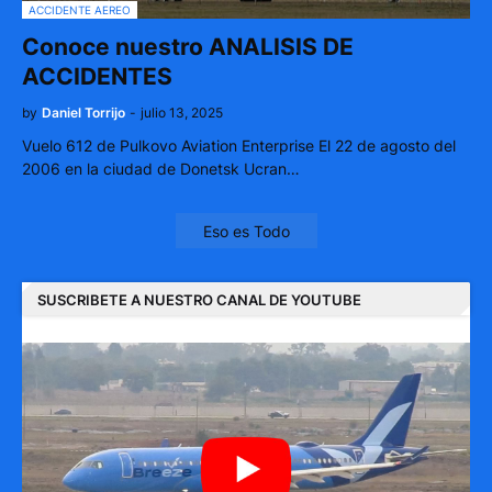
ACCIDENTE AEREO
Conoce nuestro ANALISIS DE
ACCIDENTES
by
Daniel Torrijo
-
julio 13, 2025
Vuelo 612 de Pulkovo Aviation Enterprise El 22 de agosto del
2006 en la ciudad de Donetsk Ucran…
Eso es Todo
SUSCRIBETE A NUESTRO CANAL DE YOUTUBE