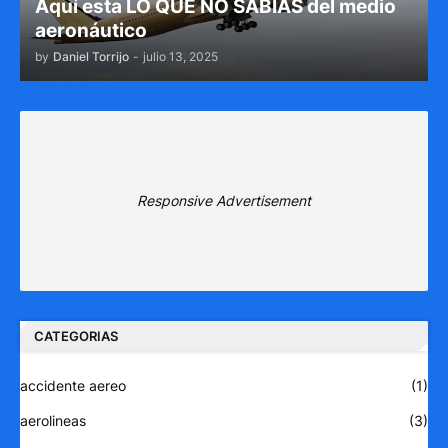
Aquí esta LO QUE NO SABÍAS del medio
aeronáutico
by
Daniel Torrijo
-
julio 13, 2025
Responsive Advertisement
CATEGORIAS
accidente aereo
(1)
aerolineas
(3)